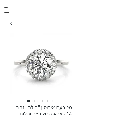
מטבעת אירוסין "הילה" זהב
14 קאראט משובצת יהלום